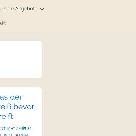
Unsere Angebote
akt
as der
weiß bevor
eift
ENTLICHT AM
30.
T IN
ALLGEMEIN