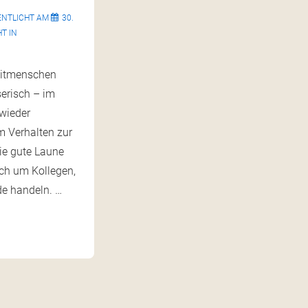
ENTLICHT AM
30.
T IN
Mitmenschen
serisch – im
wieder
m Verhalten zur
ie gute Laune
ich um Kollegen,
de handeln. …