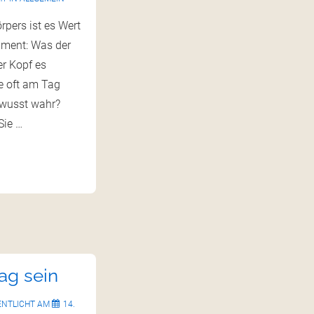
rpers ist es Wert
iment: Was der
er Kopf es
e oft am Tag
ewusst wahr?
Sie …
ag sein
ENTLICHT AM
14.