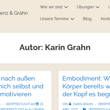
Wer wir sind
Übungen
enz & Grahn
Unsere Termine
Blog
Kont
Autor:
Karin Grahn
 nach außen
Embodiment: W
mich selbst und
Körper bereits 
motivieren
der Kopf es begr
N
VERÖFFENTLICHT AM
25.
VON
KARIN GRAHN
VERÖFF
VERÖFFENTLICHT IN
ALLGEMEIN
APRIL 2025
VERÖFFENTLICH