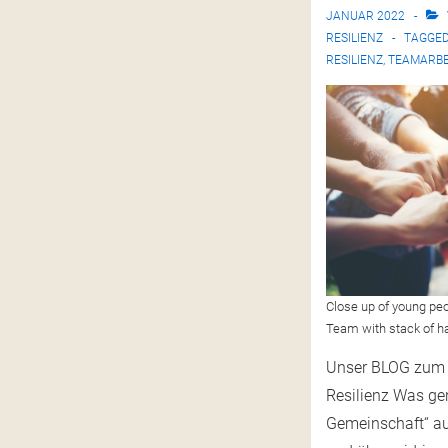
JANUAR 2022
RESILIENZ
TAGGED
RESILIENZ
,
TEAMARBE
Close up of young peo
Team with stack of h
Unser BLOG zum 
Resilienz Was ge
Gemeinschaft“ au