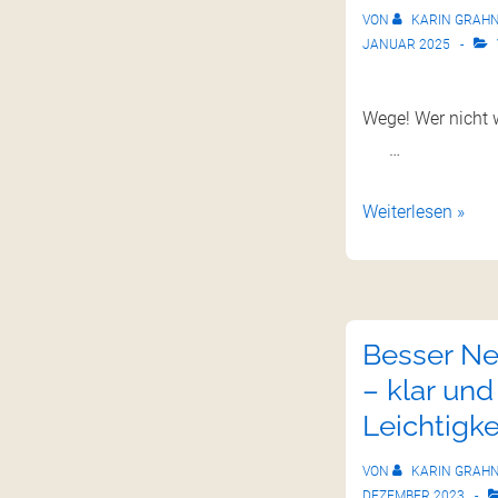
VON
KARIN GRAH
JANUAR 2025
„Wer etw
Wege! Wer nich
…
Weiterlesen »
Besser Ne
– klar und
Leichtigke
VON
KARIN GRAH
DEZEMBER 2023