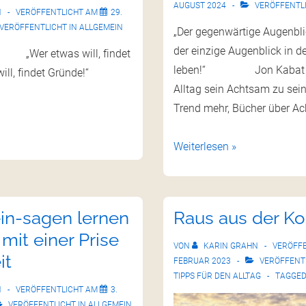
AUGUST 2024
VERÖFFENTLI
N
VERÖFFENTLICHT AM
29.
VERÖFFENTLICHT IN
ALLGEMEIN
„Der gegenwärtige Augenblic
der einzige Augenblick in d
as will, findet
leben!“ Jon Kabat Zi
t will, findet Gründe!“
Alltag sein Achtsam zu sein
Trend mehr, Bücher über Ac
Weiterlesen »
in-sagen lernen
Raus aus der K
 mit einer Prise
VON
KARIN GRAHN
VERÖFF
it
FEBRUAR 2023
VERÖFFENTL
TIPPS FÜR DEN ALLTAG
TAGGED
N
VERÖFFENTLICHT AM
3.
VERÖFFENTLICHT IN
ALLGEMEIN