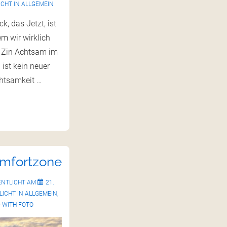
CHT IN
ALLGEMEIN
k, das Jetzt, ist
em wir wirklich
n Achtsam im
 ist kein neuer
htsamkeit …
omfortzone
ENTLICHT AM
21.
ICHT IN
ALLGEMEIN
,
 WITH
FOTO