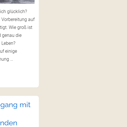
ch glücklich?
 Vorbereitung auf
igt. Wie groß ist
d genau die
s Leben?
uf einige
chung …
gang mit
inden