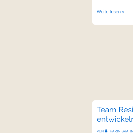
Weiterlesen »
Team Resi
entwickel
VON
KARIN GRAH