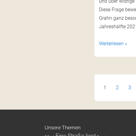
und über widrige
Diese Frage bewe
Grahn ganz beson
Jahreshälfte 202
Weiterlesen »
1
2
3
Unsere Themen
Eine Straße liest