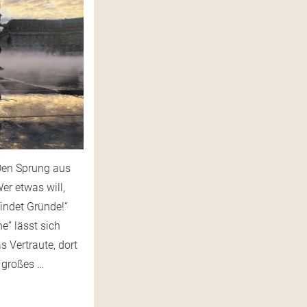
Den Sprung aus
r etwas will,
, findet Gründe!“
e“ lässt sich
as Vertraute, dort
 großes …