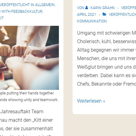
VERÖFFENTLICHT IN
ALLGEMEIN
,
VON
KARIN GRAHN
VERÖFF
 WITH
FEEDBACKKULTUR
,
APRIL 2021
VERÖFFENTLICH
IT
KOMMUNIKATION
Umgang mit schwierigen 
Cholerisch, kühl, besserwis
Alltag begegnen wir immer 
Menschen, die uns mit ihre
Weißglut bringen und uns d
verderben. Dabei kann es s
Chefs, Bekannte oder Frem
ple putting their hands together.
ands showing unity and teamwork.
Weiterlesen »
Jahresauftakt Team
nau macht den „Kitt einer
s, der sie zusammenhält