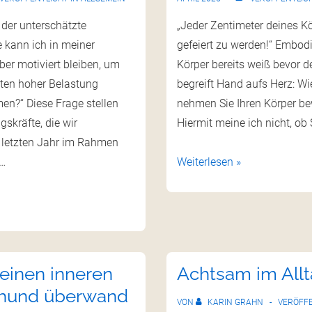
der unterschätzte
„Jeder Zentimeter deines Kö
e kann ich in meiner
gefeiert zu werden!“ Embod
ber motiviert bleiben, um
Körper bereits weiß bevor d
ten hoher Belastung
begreift Hand aufs Herz: Wi
n?“ Diese Frage stellen
nehmen Sie Ihren Körper b
gskräfte, die wir
Hiermit meine ich nicht, ob 
 letzten Jahr im Rahmen
 …
Weiterlesen »
einen inneren
Achtsam im Allt
hund überwand
VON
KARIN GRAHN
VERÖFF