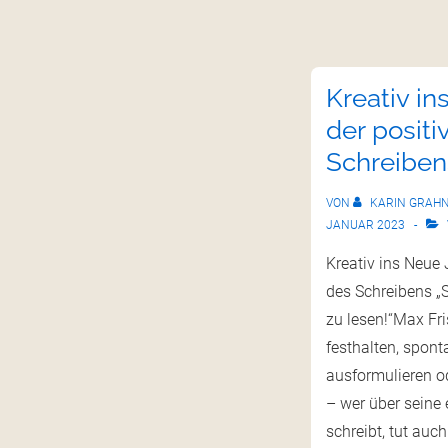
Kreativ in
der positi
Schreiben
VON
KARIN GRAH
JANUAR 2023
Kreativ ins Neue 
des Schreibens „S
zu lesen!“Max Fr
festhalten, spont
ausformulieren o
– wer über seine
schreibt, tut auc