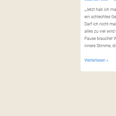
„Jetzt hab ich ma
ein schlechtes G
Darf ich nicht ma
alles zu viel wir
Pause brauche! W
innere Stimme, di
Weiterlesen »