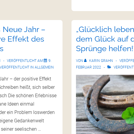
s Neue Jahr –
„Glücklich leben
ve Effekt des
dem Glück auf d
s
Sprünge helfen!
N
VERÖFFENTLICHT AM
9.
VON
KARIN GRAHN
VERÖFF
VERÖFFENTLICHT IN
ALLGEMEIN
FEBRUAR 2022
VERÖFFENTL
Jahr – der positive Effekt
chreiben heißt, sich selber
isch Die schönen Erlebnisse
ane Ideen einmal
der ein Problem loswerden
 eigene Gedankenwelt
h seiner seelischen …