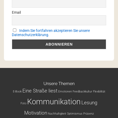
Email
Indem Sie fortfahren akzeptieren Sie unsere
Datenschutzerklärung.
Unsere Themen
Eine Straße liest
E-Book
Emotionen
Feedbackkultur
Flexibilität
Kommunikation
Lesung
Foto
Motivation
Nachhaltigkeit
Optimismus
Präsenz