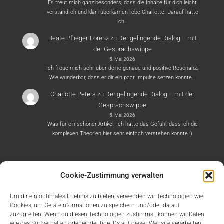
Es freut mich ganz besonders, dass die Inhalte für dich leicht
verständlich und klar rüberkamen liebe Charlotte. Darauf hatte
ich…
Beate Pflieger-Lorenz
zu
Der gelingende Dialog – mit
der Gesprächswippe
5. Mai 2026
Ich freue mich sehr über deine genaue und positive Resonanz.
Wie wunderbar, dass er dir ein paar Impulse setzen konnte…
Charlotte Peters
zu
Der gelingende Dialog – mit der
Gesprächswippe
5. Mai 2026
Was für ein schöner Artikel. Ich hatte das Gefühl, dass ich die
komplexen Theorien hier sehr einfach verstehen konnte :)
Cookie-Zustimmung verwalten
Um dir ein optimales Erlebnis zu bieten, verwenden wir Technologien wie
Cookies, um Geräteinformationen zu speichern und/oder darauf
zuzugreifen. Wenn du diesen Technologien zustimmst, können wir Daten
wie das Surfverhalten oder eindeutige IDs auf dieser Website verarbeiten.