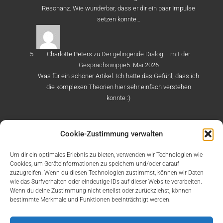
Resonanz. Wie wunderbar, dass er dir ein paar Impulse
setzen konnte…
Charlotte Peters
zu
Der gelingende Dialog – mit der
Gesprächswippe
5. Mai 2026
Was für ein schöner Artikel. Ich hatte das Gefühl, dass ich
die komplexen Theorien hier sehr einfach verstehen
konnte :)
Cookie-Zustimmung verwalten
Um dir ein optimales Erlebnis zu bieten, verwenden wir Technologien wie
Cookies, um Geräteinformationen zu speichern und/oder darauf
zuzugreifen. Wenn du diesen Technologien zustimmst, können wir Daten
wie das Surfverhalten oder eindeutige IDs auf dieser Website verarbeiten.
Über uns
Kooperationen
Aktuelles
Training
Coaching
Wenn du deine Zustimmung nicht erteilst oder zurückziehst, können
Artikel
Datenschutzrichtlinien
Impressum
Moderieren
bestimmte Merkmale und Funktionen beeinträchtigt werden.
Moderieren
Über uns – Interview
Unsere Termine: Webinare
Übungen
Cookie-Richtlinie (EU)