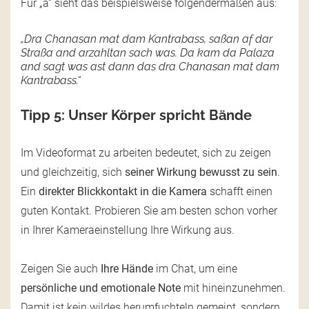
Für „a“ sieht das beispielsweise folgendermaßen aus:
„Dra Chanasan mat dam Kantrabass, saßan af dar
Straßa and arzahltan sach was. Da kam da Palaza
and sagt was ast dann das dra Chanasan mat dam
Kantrabass.“
Tipp 5: Unser Körper spricht Bände
Im Videoformat zu arbeiten bedeutet, sich zu zeigen
und gleichzeitig, sich
seiner Wirkung bewusst zu sein
.
Ein
direkter Blickkontakt in die Kamera
schafft einen
guten Kontakt. Probieren Sie am besten schon vorher
in Ihrer Kameraeinstellung Ihre Wirkung aus.
Zeigen Sie auch
Ihre Hände
im Chat, um eine
persönliche und emotionale Note
mit hineinzunehmen.
Damit ist kein wildes herumfuchteln gemeint, sondern