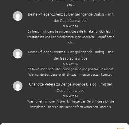
eine…
Beate Pflieger-Lorenz
zu
Der gelingende Dialog – mit
der Gesprächswippe
5. Mai 2026
Es freut mich ganz besonders, dass die Inhalte für dich leicht
verständlich und klar rüberkamen liebe Charlotte. Darauf hatte
ich…
Beate Pflieger-Lorenz
zu
Der gelingende Dialog – mit
der Gesprächswippe
5. Mai 2026
Ich freue mich sehr über deine genaue und positive Resonanz.
Wie wunderbar, dass er dir ein paar Impulse setzen konnte…
Charlotte Peters
zu
Der gelingende Dialog – mit der
Gesprächswippe
5. Mai 2026
Was für ein schöner Artikel. Ich hatte das Gefühl, dass ich die
komplexen Theorien hier sehr einfach verstehen konnte :)