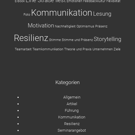
Eine Straße liest
E-Book
Emotionen
Feedbackkultur
Flexibilität
Kommunikation
Lesung
Foto
Motivation
Nachhaltigkeit
Optimismus
Präsenz
Resilienz
Storytelling
Stimme
Stimme und Präsenz
Teamarbeit
Teamkommunikation
Theorie und Praxis
Unternehmen
Ziele
Kategorien
Allgemein
Artikel
Führung
Kommunikation
Resilienz
Seminarangebot