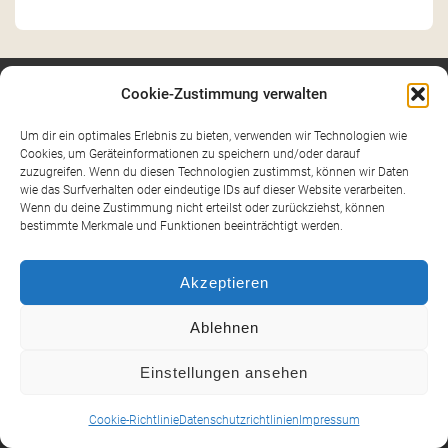
Cookie-Zustimmung verwalten
Unsere Themen
Um dir ein optimales Erlebnis zu bieten, verwenden wir Technologien wie
Eine Straße liest
E-Book
Emotionen
Feedbackkultur
Flexibilität
Cookies, um Geräteinformationen zu speichern und/oder darauf
zuzugreifen. Wenn du diesen Technologien zustimmst, können wir Daten
Kommunikation
Lesung
wie das Surfverhalten oder eindeutige IDs auf dieser Website verarbeiten.
Foto
Wenn du deine Zustimmung nicht erteilst oder zurückziehst, können
Motivation
bestimmte Merkmale und Funktionen beeinträchtigt werden.
Nachhaltigkeit
Optimismus
Präsenz
Resilienz
Storytelling
Stimme
Stimme und Präsenz
Akzeptieren
Teamarbeit
Teamkommunikation
Theorie und Praxis
Unternehmen
Ziele
Ablehnen
Einstellungen ansehen
Kategorien
Cookie-Richtlinie
Datenschutzrichtlinien
Impressum