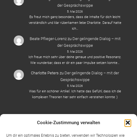
der Gesprächswippe
5. Mai 2026
Es freut mich ganz besonders, dass die Inhalte für dich leicht
verständlich und klar rüberkamen liebe Charlotte. Darauf hatte
ich…
Beate Pflieger-Lorenz
zu
Der gelingende Dialog – mit
der Gesprächswippe
5. Mai 2026
Ich freue mich sehr über deine genaue und positive Resonanz.
Wie wunderbar, dass er dir ein paar Impulse setzen konnte…
Charlotte Peters
zu
Der gelingende Dialog – mit der
Gesprächswippe
5. Mai 2026
Was für ein schöner Artikel. Ich hatte das Gefühl, dass ich die
komplexen Theorien hier sehr einfach verstehen konnte :)
Cookie-Zustimmung verwalten
Um dir ein optimales Erlebnis zu bieten, verwenden wir Technologien wie