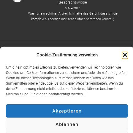
Gesprächswippe
5. Mai 2026
Was für ein schöner Artikel. Ich hatte das Gefühl, dass ich die
komplexen Theorien hier sehr einfach verstehen konnte :)
Cookie-Zustimmung verwalten
Um dir ein optimales Erlebnis zu bieten, verwenden wir Technologien wie
Cookies, um Geräteinformationen zu speichern und/oder darauf zuzugreifen.
Über uns
Kooperationen
Aktuelles
Training
Coaching
Wenn du diesen Technologien zustimmst, können wir Daten wie das
Artikel
Datenschutzrichtlinien
Impressum
Moderieren
Surfverhalten oder eindeutige IDs auf dieser Website verarbeiten. Wenn du
deine Zustimmung nicht erteilst oder zurückziehst, können bestimmte
Moderieren
Über uns – Interview
Unsere Termine: Webinare
Merkmale und Funktionen beeinträchtigt werden.
Übungen
Cookie-Richtlinie (EU)
Akzeptieren
Copyright © 2026
Lorenz & Grahn
| Präsentiert von
Ablehnen
Responsive-Theme