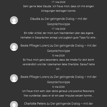
17. Mai 2026
Sehr gerne liebe Claudia. Ich freue mich, dass ich mit einigen
Anregungen beitragen konnte.
Claudia
zu
Der gelingende Dialog – mit der
Gesprächswippe
17. Mai 2026
Ein toller Artikel, der mich zum Nachdenken über das eigene
Verhalten in Gesprächen anregt und zugleich gute Tipps für eine…
Beate Pflieger-Lorenz
zu
Der gelingende Dialog – mit der
Gesprächswippe
5. Mai 2026
Es freut mich ganz besonders, dass die Inhalte für dich leicht
verständlich und klar rüberkamen liebe Charlotte. Darauf hatte
ich…
Beate Pflieger-Lorenz
zu
Der gelingende Dialog – mit der
Gesprächswippe
5. Mai 2026
Ich freue mich sehr über deine genaue und positive Resonanz.
Wie wunderbar, dass er dir ein paar Impulse setzen konnte…
Charlotte Peters
zu
Der gelingende Dialog – mit der