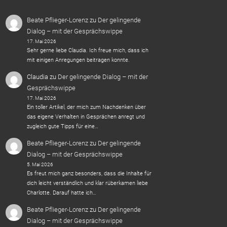
Beate Pflieger-Lorenz
zu
Der gelingende
Dialog – mit der Gesprächswippe
17. Mai 2026
Sehr gerne liebe Claudia. Ich freue mich, dass ich
mit einigen Anregungen beitragen konnte.
Claudia
zu
Der gelingende Dialog – mit der
Gesprächswippe
17. Mai 2026
Ein toller Artikel, der mich zum Nachdenken über
das eigene Verhalten in Gesprächen anregt und
zugleich gute Tipps für eine…
Beate Pflieger-Lorenz
zu
Der gelingende
Dialog – mit der Gesprächswippe
5. Mai 2026
Es freut mich ganz besonders, dass die Inhalte für
dich leicht verständlich und klar rüberkamen liebe
Charlotte. Darauf hatte ich…
Beate Pflieger-Lorenz
zu
Der gelingende
Dialog – mit der Gesprächswippe