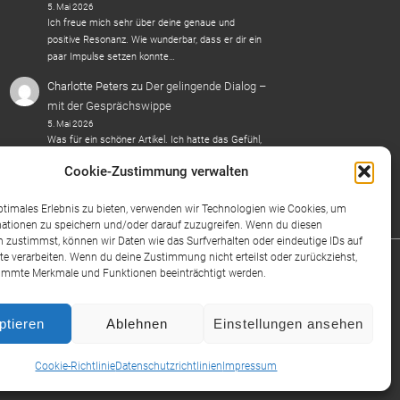
5. Mai 2026
Ich freue mich sehr über deine genaue und
positive Resonanz. Wie wunderbar, dass er dir ein
paar Impulse setzen konnte…
Charlotte Peters
zu
Der gelingende Dialog –
mit der Gesprächswippe
5. Mai 2026
Was für ein schöner Artikel. Ich hatte das Gefühl,
dass ich die komplexen Theorien hier sehr einfach
Cookie-Zustimmung verwalten
verstehen konnte :)
ptimales Erlebnis zu bieten, verwenden wir Technologien wie Cookies, um
ationen zu speichern und/oder darauf zuzugreifen. Wenn du diesen
 zustimmst, können wir Daten wie das Surfverhalten oder eindeutige IDs auf
te verarbeiten. Wenn du deine Zustimmung nicht erteilst oder zurückziehst,
immte Merkmale und Funktionen beeinträchtigt werden.
Copyright © 2026
Lorenz & Grahn
| Präsentiert von
ptieren
Ablehnen
Einstellungen ansehen
Responsive-Theme
Cookie-Richtlinie
Datenschutzrichtlinien
Impressum