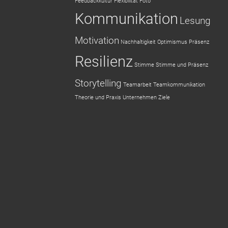
Feedbackkultur
Flexibilität
Foto
Kommunikation
Lesung
Motivation
Nachhaltigkeit
Optimismus
Präsenz
Resilienz
Stimme
Stimme und Präsenz
Storytelling
Teamarbeit
Teamkommunikation
Theorie und Praxis
Unternehmen
Ziele