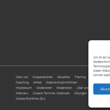
Um dir ein o
Geräteinform
Technologien
dieser Websi
können best
Über uns
Kooperationen
Aktuelles
Training
Coaching
Artikel
Datenschutzrichtlinien
Impressum
Moderieren
Moderieren
Über uns –
Akze
Interview
Unsere Termine: Webinare
Übungen
Cookie-Richtlinie (EU)