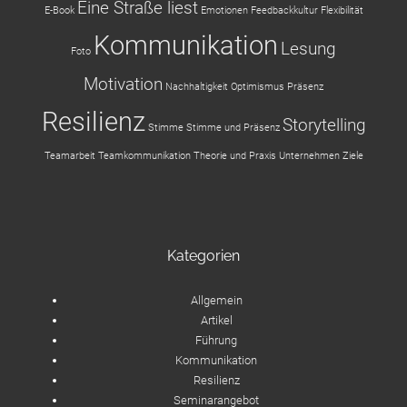
Eine Straße liest
E-Book
Emotionen
Feedbackkultur
Flexibilität
Kommunikation
Lesung
Foto
Motivation
Nachhaltigkeit
Optimismus
Präsenz
Resilienz
Storytelling
Stimme
Stimme und Präsenz
Teamarbeit
Teamkommunikation
Theorie und Praxis
Unternehmen
Ziele
Kategorien
Allgemein
Artikel
Führung
Kommunikation
Resilienz
Seminarangebot