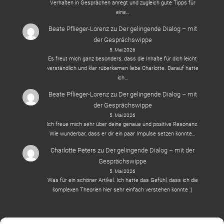
Verhalten in Gesprächen anregt und zugleich gute Tipps für
eine…
Beate Pflieger-Lorenz
zu
Der gelingende Dialog – mit
der Gesprächswippe
5. Mai 2026
Es freut mich ganz besonders, dass die Inhalte für dich leicht
verständlich und klar rüberkamen liebe Charlotte. Darauf hatte
ich…
Beate Pflieger-Lorenz
zu
Der gelingende Dialog – mit
der Gesprächswippe
5. Mai 2026
Ich freue mich sehr über deine genaue und positive Resonanz.
Wie wunderbar, dass er dir ein paar Impulse setzen konnte…
Charlotte Peters
zu
Der gelingende Dialog – mit der
Gesprächswippe
5. Mai 2026
Was für ein schöner Artikel. Ich hatte das Gefühl, dass ich die
komplexen Theorien hier sehr einfach verstehen konnte :)