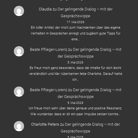
Claudia
zu
Der gelingende Dialog – mit der
Gesprächswippe
17. Mai 2026
Ein toller Artikel, der mich zum Nachdenken über das eigene
Verhalten in Gesprächen anregt und zugleich gute Tipps für
eine…
Beate Pflieger-Lorenz
zu
Der gelingende Dialog – mit
der Gesprächswippe
5. Mai 2026
Es freut mich ganz besonders, dass die Inhalte für dich leicht
verständlich und klar rüberkamen liebe Charlotte. Darauf hatte
ich…
Beate Pflieger-Lorenz
zu
Der gelingende Dialog – mit
der Gesprächswippe
5. Mai 2026
Ich freue mich sehr über deine genaue und positive Resonanz.
Wie wunderbar, dass er dir ein paar Impulse setzen konnte…
Charlotte Peters
zu
Der gelingende Dialog – mit der
Gesprächswippe
5. Mai 2026