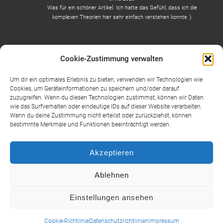
Was für ein schöner Artikel. Ich hatte das Gefühl, dass ich die
komplexen Theorien hier sehr einfach verstehen konnte :)
Cookie-Zustimmung verwalten
Um dir ein optimales Erlebnis zu bieten, verwenden wir Technologien wie
Cookies, um Geräteinformationen zu speichern und/oder darauf
zuzugreifen. Wenn du diesen Technologien zustimmst, können wir Daten
wie das Surfverhalten oder eindeutige IDs auf dieser Website verarbeiten.
Über uns
Kooperationen
Aktuelles
Training
Coaching
Wenn du deine Zustimmung nicht erteilst oder zurückziehst, können
Artikel
Datenschutzrichtlinien
Impressum
Moderieren
bestimmte Merkmale und Funktionen beeinträchtigt werden.
Moderieren
Über uns – Interview
Unsere Termine: Webinare
Übungen
Cookie-Richtlinie (EU)
Akzeptieren
Ablehnen
Copyright © 2026
Lorenz & Grahn
| Präsentiert von
Responsive-
Einstellungen ansehen
Theme
Cookie-Richtlinie
Datenschutzrichtlinien
Impressum