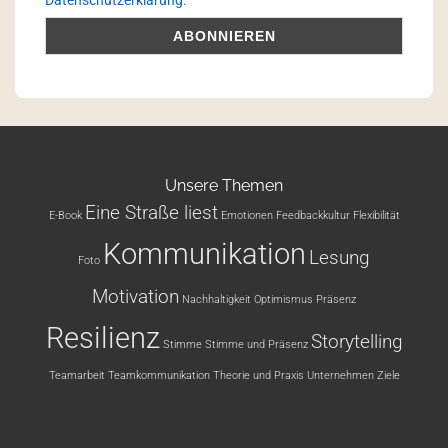
Datenschutzerklärung.
Unsere Themen
Eine Straße liest
E-Book
Emotionen
Feedbackkultur
Flexibilität
Kommunikation
Lesung
Foto
Motivation
Nachhaltigkeit
Optimismus
Präsenz
Resilienz
Storytelling
Stimme
Stimme und Präsenz
Teamarbeit
Teamkommunikation
Theorie und Praxis
Unternehmen
Ziele