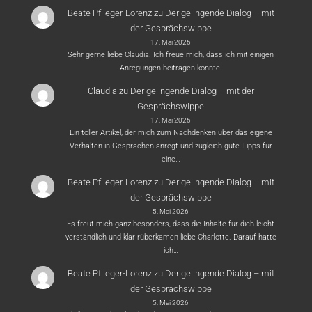
Beate Pflieger-Lorenz
zu
Der gelingende Dialog – mit
der Gesprächswippe
17. Mai 2026
Sehr gerne liebe Claudia. Ich freue mich, dass ich mit einigen
Anregungen beitragen konnte.
Claudia
zu
Der gelingende Dialog – mit der
Gesprächswippe
17. Mai 2026
Ein toller Artikel, der mich zum Nachdenken über das eigene
Verhalten in Gesprächen anregt und zugleich gute Tipps für
eine…
Beate Pflieger-Lorenz
zu
Der gelingende Dialog – mit
der Gesprächswippe
5. Mai 2026
Es freut mich ganz besonders, dass die Inhalte für dich leicht
verständlich und klar rüberkamen liebe Charlotte. Darauf hatte
ich…
Beate Pflieger-Lorenz
zu
Der gelingende Dialog – mit
der Gesprächswippe
5. Mai 2026